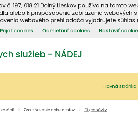
ov č. 197, 018 21 Dolný Lieskov používa na tomto w
dla alebo k prispôsobeniu zobrazenia webových s
tavenia webového prehliadača vyjadrujete súhlas s
Prijať cookies
Odmietnuť cookies
Nastaviť cookie
ch služieb - NÁDEJ
Hlavná stránka
formácií
Zverejňovanie dokumentov
Objednávky