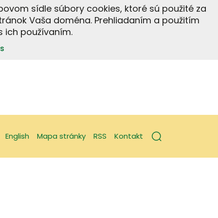
ebovom sídle súbory cookies, ktoré sú použité za
tránok Vaša doména. Prehliadaním a použitím
 ich používaním.
s
English
Mapa stránky
RSS
Kontakt