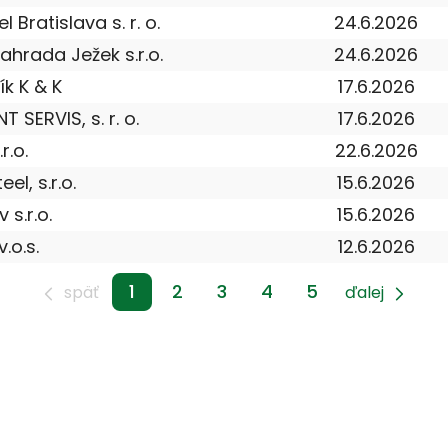
l Bratislava s. r. o.
24.6.2026
hrada Ježek s.r.o.
24.6.2026
ík K & K
17.6.2026
 SERVIS, s. r. o.
17.6.2026
r.o.
22.6.2026
el, s.r.o.
15.6.2026
 s.r.o.
15.6.2026
.o.s.
12.6.2026
1
2
3
4
5
späť
ďalej