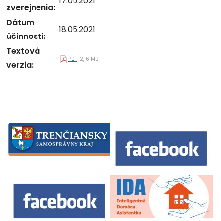
17.05.2021
zverejnenia:
Dátum
18.05.2021
účinnosti:
Textová
PDF
12,16 MB
verzia: